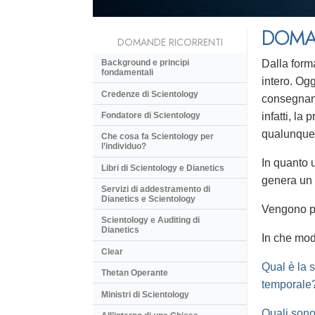
DOMA
DOMANDE RICORRENTI
Dalla form
Background e principi
fondamentali
intero. Ogg
Credenze di Scientology
consegnano
Fondatore di Scientology
infatti, l
qualunque 
Che cosa fa Scientology per
l’individuo?
In quanto 
Libri di Scientology e Dianetics
genera un 
Servizi di addestramento di
Dianetics e Scientology
Vengono p
Scientology e Auditing di
Dianetics
In che mod
Clear
Qual è la 
Thetan Operante
temporale
Ministri di Scientology
Quali sono 