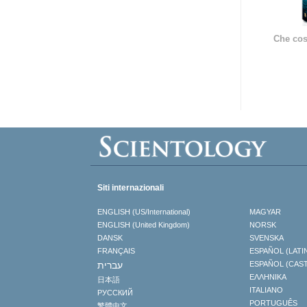
Che cos
Siti internazionali
ENGLISH (US/International)
MAGYAR
ENGLISH (United Kingdom)
NORSK
DANSK
SVENSKA
FRANÇAIS
ESPAÑOL (LATI
עברית
ESPAÑOL (CAS
ΕΛΛΗΝΙΚA
日本語
ITALIANO
РУССКИЙ
PORTUGUÊS
繁體中文