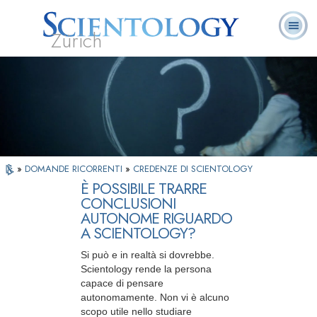
Zürich
L. Ron Hubbard:
Che cos’è
Ministri
Domande
Libri
Fondatore
Scientology?
Volontari
ricorrenti
»
DOMANDE RICORRENTI
»
CREDENZE DI SCIENTOLOGY
È POSSIBILE TRARRE
CONCLUSIONI
AUTONOME RIGUARDO
A SCIENTOLOGY?
Si può e in realtà si dovrebbe.
Scientology rende la persona
capace di pensare
autonomamente. Non vi è alcuno
scopo utile nello studiare