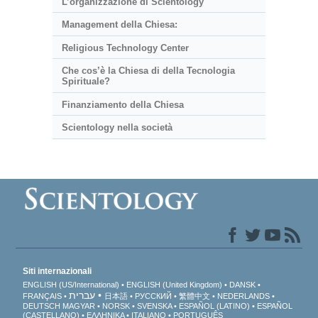
L’organizzazione di Scientology
Management della Chiesa:
Religious Technology Center
Che cos’è la Chiesa di della Tecnologia
Spirituale?
Finanziamento della Chiesa
Scientology nella società
Siti internazionali
ENGLISH (US/International)
ENGLISH (United Kingdom)
DANSK
עברית
FRANÇAIS
日本語
РУССКИЙ
繁體中文
NEDERLANDS
DEUTSCH
MAGYAR
NORSK
SVENSKA
ESPAÑOL (LATINO)
ESPAÑOL
(CASTELLANO)
ΕΛΛΗΝΙΚA
ITALIANO
PORTUGUÊS