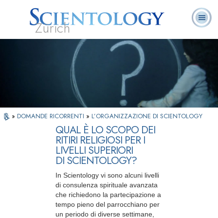
Zürich
L. Ron Hubbard:
Che cos’è
Ministri
Domande
Libri
Fondatore
Scientology?
Volontari
ricorrenti
»
DOMANDE RICORRENTI
»
L’ORGANIZZAZIONE DI SCIENTOLOGY
QUAL È LO SCOPO DEI
RITIRI RELIGIOSI PER I
LIVELLI SUPERIORI
DI SCIENTOLOGY?
In Scientology vi sono alcuni livelli
di consulenza spirituale avanzata
che richiedono la partecipazione a
tempo pieno del parrocchiano per
un periodo di diverse settimane,