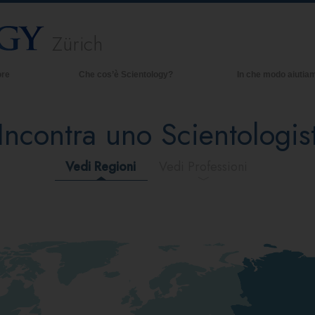
Zürich
ore
Che cos’è Scientology?
In che modo aiutia
Credenze e pratiche
Incontra uno Scientologis
Credo e codici di Scientology
Che cosa dicono gli Scientologist
riguardo a Scientology
Vedi Regioni
Vedi Professioni
Incontra uno Scientologist
All’interno di una Chiesa
I Principi Fondamentali di Scientology
Un’Introduzione a Dianetics
Amore e Odio:
Che Cos’è la Grandezza?