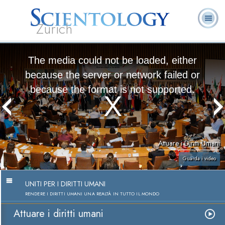
Zürich
L. Ron Hubbard:
Che cos’è
Ministri
Domande
Libri
Fondatore
Scientology?
Volontari
ricorrenti
The media could not be loaded, either
because the server or network failed or
because the format is not supported.
Attuare i Diritti Umani
Guarda i video
UNITI PER I DIRITTI UMANI
RENDERE I DIRITTI UMANI UNA REALTÀ IN TUTTO IL MONDO
Attuare i diritti umani