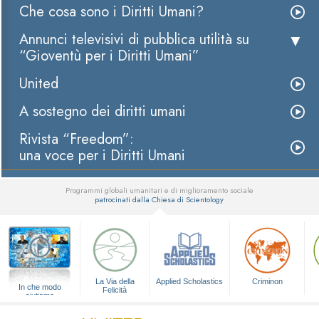
Che cosa sono i Diritti Umani?
Annunci televisivi di pubblica utilità su
“Gioventù per i Diritti Umani”
United
A sostegno dei diritti umani
Rivista “Freedom”:
una voce per i Diritti Umani
Programmi globali umanitari e di miglioramento sociale
patrocinati dalla Chiesa di Scientology
▼
La Via della
Applied Scholastics
Criminon
In che modo
Felicità
aiutiamo