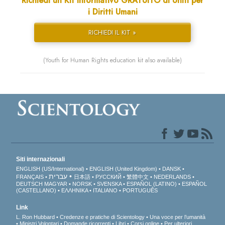
Richiedi un Kit Informativo GRATUITO di Uniti per
i Diritti Umani
RICHIEDI IL KIT »
(Youth for Human Rights education kit also available)
Siti internazionali
ENGLISH (US/International)
ENGLISH (United Kingdom)
DANSK
עברית
FRANÇAIS
日本語
РУССКИЙ
繁體中文
NEDERLANDS
DEUTSCH
MAGYAR
NORSK
SVENSKA
ESPAÑOL (LATINO)
ESPAÑOL
(CASTELLANO)
ΕΛΛΗΝΙΚA
ITALIANO
PORTUGUÊS
Link
L. Ron Hubbard
Credenze e pratiche di Scientology
Una voce per l’umanità
Ministri Volontari
Domande ricorrenti
Libri
Corsi online
Per ulteriori