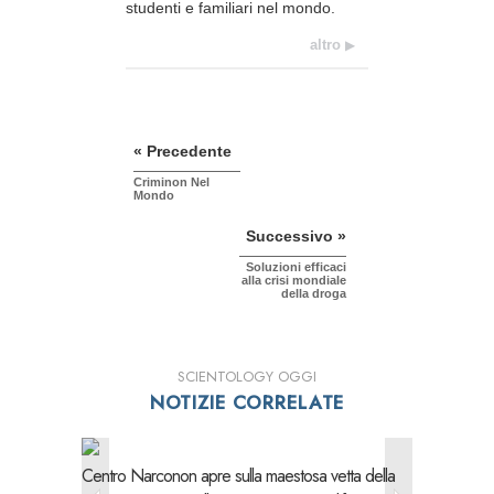
studenti e familiari nel mondo.
altro
« Precedente
Criminon Nel
Mondo
Successivo »
Soluzioni efficaci
alla crisi mondiale
della droga
SCIENTOLOGY OGGI
NOTIZIE CORRELATE
Centro Narconon apre sulla
maestosa
vetta della
Il Narcon