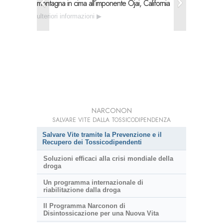
montagna in cima all’imponente Ojai, California
dell’urge
tossicodi
ulteriori informazioni
ulteriori
NARCONON
SALVARE VITE DALLA TOSSICODIPENDENZA
Salvare Vite tramite la Prevenzione e il
Recupero dei Tossicodipendenti
Soluzioni efficaci alla crisi mondiale della
droga
Un programma internazionale di
riabilitazione dalla droga
Il Programma Narconon di
Disintossicazione per una Nuova Vita