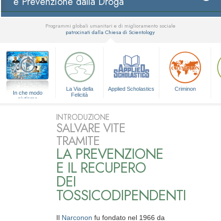
e Prevenzione dalla Droga
Programmi globali umanitari e di miglioramento sociale
patrocinati dalla Chiesa di Scientology
▼
La Via della
Applied Scholastics
Criminon
In che modo
Felicità
aiutiamo
INTRODUZIONE
SALVARE VITE
TRAMITE
LA PREVENZIONE
E IL RECUPERO
DEI
TOSSICODIPENDENTI
Il
Narconon
fu fondato nel 1966 da