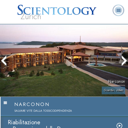
Zürich
L. Ron Hubbard:
Che cos’è
Ministri
Domande
Libri
Fondatore
Scientology?
Volontari
ricorrenti
Narconon
Guarda i video
NARCONON
SALVARE VITE DALLA TOSSICODIPENDENZA
Riabilitazione