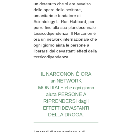
un detenuto che si era avvalso
delle opere dello scrittore,
umanitario e fondatore di
Scientology L. Ron Hubbard, per
porre fine alla sua pluridecennale
tossicodipendenza. Il Narconon è
ora un network internazionale che
ogni giorno aiuta le persone a
liberarsi dai devastanti effetti della
tossicodipendenza.
IL NARCONON È ORA
NETWORK
un
MONDIALE
che ogni giorno
aiuta PERSONE A
RIPRENDERSI dagli
EFFETTI DEVASTANTI
DELLA DROGA.
I metodi di prevenzione e di