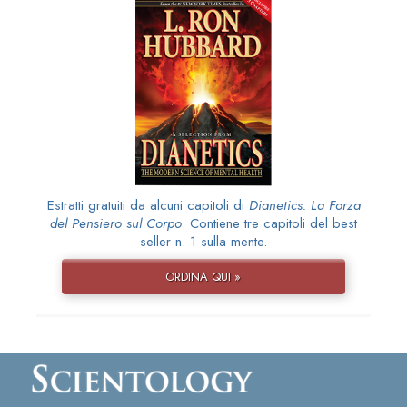
Estratti gratuiti da alcuni capitoli di
Dianetics: La Forza
del Pensiero sul Corpo
. Contiene tre capitoli del best
seller n. 1 sulla mente.
ORDINA QUI »