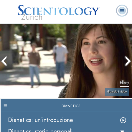
Zürich
L. Ron Hubbard:
Che cos’è
Ministri
Domande
Libri
Fondatore
Scientology?
Volontari
ricorrenti
Ellary
Guarda i video
DIANETICS
Dianetics: un’introduzione
Dianetics: storie personali