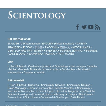
Siti internazionali
ENGLISH (US/International)
ENGLISH (United Kingdom)
DANSK
עברית
FRANÇAIS
日本語
РУССКИЙ
繁體中文
NEDERLANDS
DEUTSCH
MAGYAR
NORSK
SVENSKA
ESPAÑOL (LATINO)
ESPAÑOL
(CASTELLANO)
ΕΛΛΗΝΙΚA
ITALIANO
PORTUGUÊS
Link
L. Ron Hubbard
Credenze e pratiche di Scientology
Una voce per l’umanità
Ministri Volontari
Domande ricorrenti
Libri
Corsi online
Per ulteriori
informazioni
Contatta
Località
Siti correlati
L. Ron Hubbard
Dianetics
Scientology Network
Scientology Religion
David Miscavige
Inizia un corso online
Ministri Volontari di Scientology
International Association of Scientologists
Freedom Magazine
La Via della
Felicità
A sostegno di un mondo libero dalla droga
Uniti per i Diritti Umani
Gioventù per i Diritti Umani
Comitato dei Cittadini per i Diritti Umani