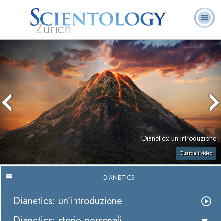
Zürich
L. Ron Hubbard:
Che cos’è
Ministri
Domande
Libri
Fondatore
Scientology?
Volontari
ricorrenti
Dianetics: un’introduzione
Guarda i video
DIANETICS
Dianetics: un’introduzione
Dianetics: storie personali