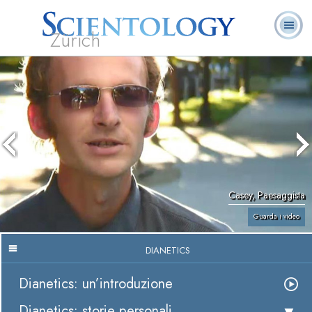
Zürich
L. Ron Hubbard:
Che cos’è
Ministri
Domande
Libri
Fondatore
Scientology?
Volontari
ricorrenti
Casey, Paesaggista
Guarda i video
DIANETICS
Dianetics: un’introduzione
Dianetics: storie personali