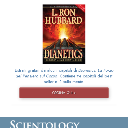
Estratti gratuiti da alcuni capitoli di
Dianetics: La Forza
del Pensiero sul Corpo
. Contiene tre capitoli del best
seller n. 1 sulla mente.
ORDINA QUI »