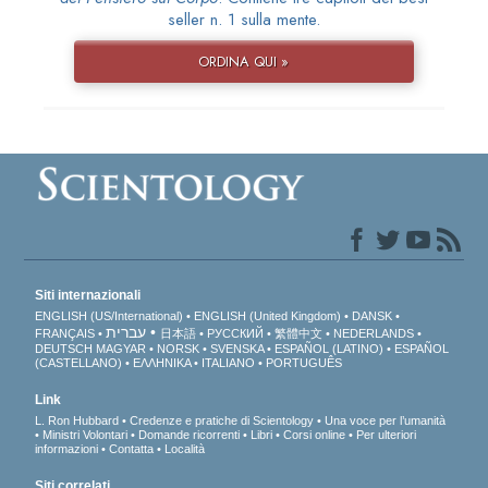
seller n. 1 sulla mente.
ORDINA QUI »
Siti internazionali
ENGLISH (US/International)
ENGLISH (United Kingdom)
DANSK
עברית
FRANÇAIS
日本語
РУССКИЙ
繁體中文
NEDERLANDS
DEUTSCH
MAGYAR
NORSK
SVENSKA
ESPAÑOL (LATINO)
ESPAÑOL
(CASTELLANO)
ΕΛΛΗΝΙΚA
ITALIANO
PORTUGUÊS
Link
L. Ron Hubbard
Credenze e pratiche di Scientology
Una voce per l’umanità
Ministri Volontari
Domande ricorrenti
Libri
Corsi online
Per ulteriori
informazioni
Contatta
Località
Siti correlati