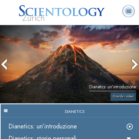
Zürich
L. Ron Hubbard:
Che cos’è
Ministri
Domande
Libri
Fondatore
Scientology?
Volontari
ricorrenti
Dianetics: un’introduzione
Guarda i video
DIANETICS
Dianetics: un’introduzione
Dianetics: storie personali