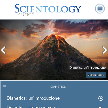
Zürich
L. Ron Hubbard:
Che cos’è
Ministri
Domande
Libri
Fondatore
Scientology?
Volontari
ricorrenti
Dianetics: un’introduzione
Guarda i video
DIANETICS
Dianetics: un’introduzione
Dianetics: storie personali