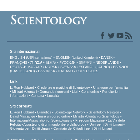
Siti internazionali
ENGLISH (US/International)
ENGLISH (United Kingdom)
DANSK
עברית
FRANÇAIS
日本語
РУССКИЙ
繁體中文
NEDERLANDS
DEUTSCH
MAGYAR
NORSK
SVENSKA
ESPAÑOL (LATINO)
ESPAÑOL
(CASTELLANO)
ΕΛΛΗΝΙΚA
ITALIANO
PORTUGUÊS
Link
L. Ron Hubbard
Credenze e pratiche di Scientology
Una voce per l’umanità
Ministri Volontari
Domande ricorrenti
Libri
Corsi online
Per ulteriori
informazioni
Contatta
Località
Siti correlati
L. Ron Hubbard
Dianetics
Scientology Network
Scientology Religion
David Miscavige
Inizia un corso online
Ministri Volontari di Scientology
International Association of Scientologists
Freedom Magazine
La Via della
Felicità
A sostegno di un mondo libero dalla droga
Uniti per i Diritti Umani
Gioventù per i Diritti Umani
Comitato dei Cittadini per i Diritti Umani