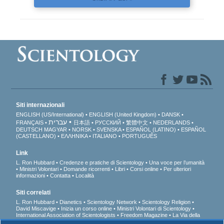
Siti internazionali
ENGLISH (US/International)
ENGLISH (United Kingdom)
DANSK
עברית
FRANÇAIS
日本語
РУССКИЙ
繁體中文
NEDERLANDS
DEUTSCH
MAGYAR
NORSK
SVENSKA
ESPAÑOL (LATINO)
ESPAÑOL
(CASTELLANO)
ΕΛΛΗΝΙΚA
ITALIANO
PORTUGUÊS
Link
L. Ron Hubbard
Credenze e pratiche di Scientology
Una voce per l’umanità
Ministri Volontari
Domande ricorrenti
Libri
Corsi online
Per ulteriori
informazioni
Contatta
Località
Siti correlati
L. Ron Hubbard
Dianetics
Scientology Network
Scientology Religion
David Miscavige
Inizia un corso online
Ministri Volontari di Scientology
International Association of Scientologists
Freedom Magazine
La Via della
Felicità
A sostegno di un mondo libero dalla droga
Uniti per i Diritti Umani