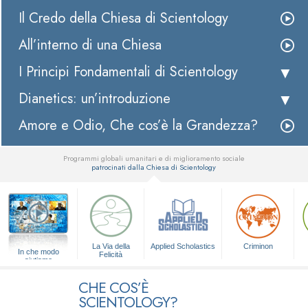
Il Credo della Chiesa di Scientology
All’interno di una Chiesa
I Principi Fondamentali di Scientology
Dianetics: un’introduzione
Amore e Odio, Che cos’è la Grandezza?
Programmi globali umanitari e di miglioramento sociale
patrocinati dalla Chiesa di Scientology
▼
La Via della
Applied Scholastics
Criminon
In che modo
Felicità
aiutiamo
CHE COS’È
SCIENTOLOGY?