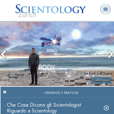
Zürich
L. Ron Hubbard:
Che cos’è
Ministri
Domande
Libri
Fondatore
Scientology?
Volontari
ricorrenti
Le Parti dell’Uomo
Guarda i video
CREDENZE E PRATICHE
Che Cosa Dicono gli Scientologist
Riguardo a Scientology