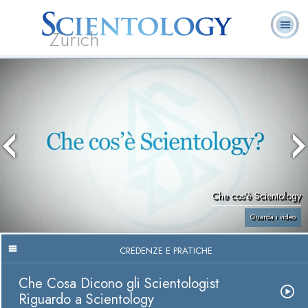
Zürich
L. Ron Hubbard:
Che cos’è
Ministri
Domande
Libri
Fondatore
Scientology?
Volontari
ricorrenti
Che cos’è Scientology
Guarda i video
CREDENZE E PRATICHE
Che Cosa Dicono gli Scientologist
Riguardo a Scientology