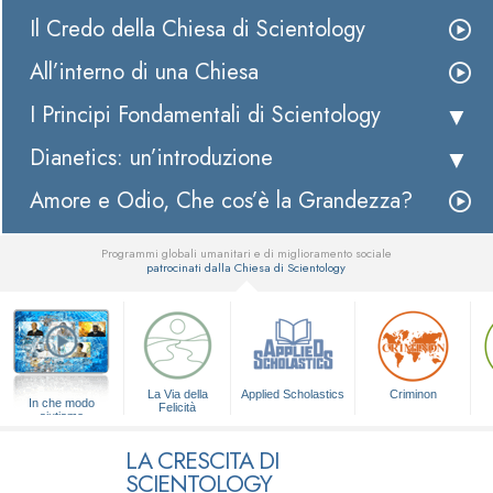
Il Credo della Chiesa di Scientology
All’interno di una Chiesa
I Principi Fondamentali di Scientology
Dianetics: un’introduzione
Amore e Odio, Che cos’è la Grandezza?
Programmi globali umanitari e di miglioramento sociale
patrocinati dalla Chiesa di Scientology
▼
La Via della
Applied Scholastics
Criminon
In che modo
Felicità
aiutiamo
LA CRESCITA DI
SCIENTOLOGY