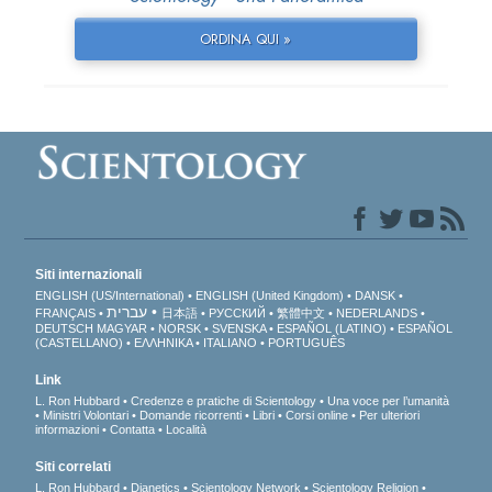
ORDINA QUI »
Siti internazionali
ENGLISH (US/International)
ENGLISH (United Kingdom)
DANSK
עברית
FRANÇAIS
日本語
РУССКИЙ
繁體中文
NEDERLANDS
DEUTSCH
MAGYAR
NORSK
SVENSKA
ESPAÑOL (LATINO)
ESPAÑOL
(CASTELLANO)
ΕΛΛΗΝΙΚA
ITALIANO
PORTUGUÊS
Link
L. Ron Hubbard
Credenze e pratiche di Scientology
Una voce per l’umanità
Ministri Volontari
Domande ricorrenti
Libri
Corsi online
Per ulteriori
informazioni
Contatta
Località
Siti correlati
L. Ron Hubbard
Dianetics
Scientology Network
Scientology Religion