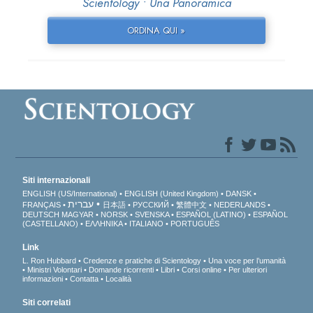
Scientology • Una Panoramica
ORDINA QUI »
Siti internazionali
ENGLISH (US/International)
ENGLISH (United Kingdom)
DANSK
עברית
FRANÇAIS
日本語
РУССКИЙ
繁體中文
NEDERLANDS
DEUTSCH
MAGYAR
NORSK
SVENSKA
ESPAÑOL (LATINO)
ESPAÑOL
(CASTELLANO)
ΕΛΛΗΝΙΚA
ITALIANO
PORTUGUÊS
Link
L. Ron Hubbard
Credenze e pratiche di Scientology
Una voce per l’umanità
Ministri Volontari
Domande ricorrenti
Libri
Corsi online
Per ulteriori
informazioni
Contatta
Località
Siti correlati