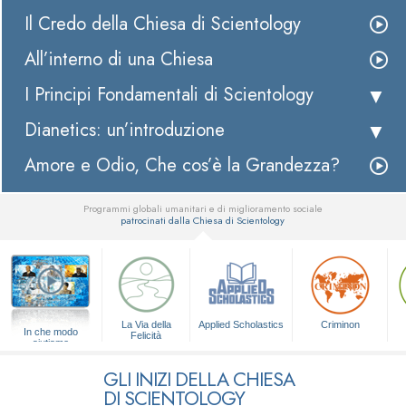
Il Credo della Chiesa di Scientology
All’interno di una Chiesa
I Principi Fondamentali di Scientology
Dianetics: un’introduzione
Amore e Odio, Che cos’è la Grandezza?
Programmi globali umanitari e di miglioramento sociale
patrocinati dalla Chiesa di Scientology
▼
La Via della
Applied Scholastics
Criminon
In che modo
Felicità
aiutiamo
GLI INIZI DELLA CHIESA
DI SCIENTOLOGY