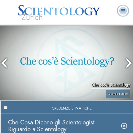
Zürich
L. Ron Hubbard:
Che cos’è
Ministri
Domande
Libri
Fondatore
Scientology?
Volontari
ricorrenti
Che cos’è Scientology
Guarda i video
CREDENZE E PRATICHE
Che Cosa Dicono gli Scientologist
Riguardo a Scientology