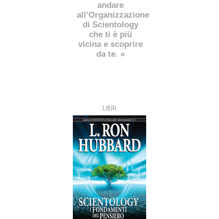
andare
all’Organizzazione
di Scientology
che ti è più
vicina e scoprire
da te. »
LIBRI