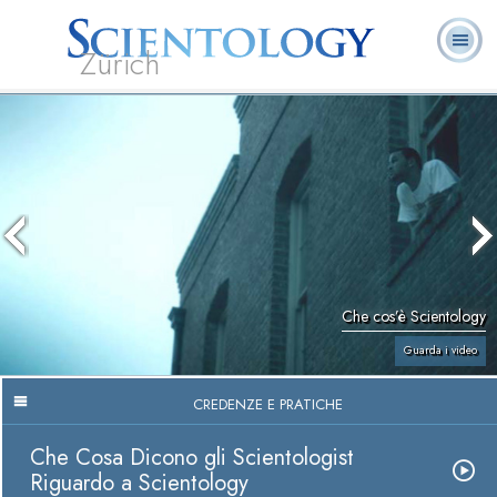
Zürich
L. Ron Hubbard:
Che cos’è
Ministri
Domande
Libri
Fondatore
Scientology?
Volontari
ricorrenti
Che cos’è Scientology
Guarda i video
CREDENZE E PRATICHE
Che Cosa Dicono gli Scientologist
Riguardo a Scientology