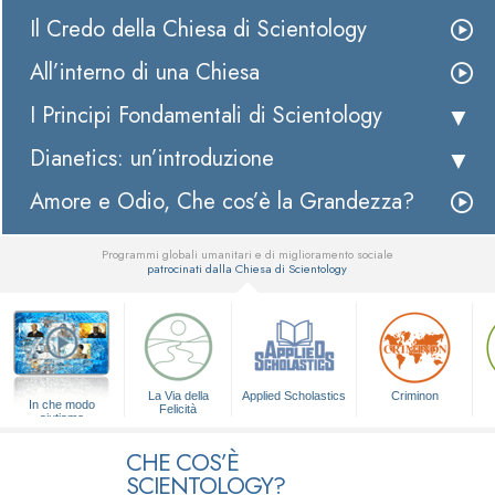
Il Credo della Chiesa di Scientology
All’interno di una Chiesa
I Principi Fondamentali di Scientology
Dianetics: un’introduzione
Amore e Odio, Che cos’è la Grandezza?
Programmi globali umanitari e di miglioramento sociale
patrocinati dalla Chiesa di Scientology
▼
La Via della
Applied Scholastics
Criminon
In che modo
Felicità
aiutiamo
CHE COS’È
SCIENTOLOGY?