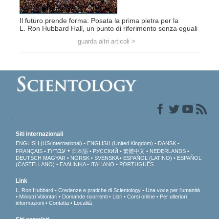
Il futuro prende forma: Posata la prima pietra per la
L. Ron Hubbard Hall, un punto di riferimento senza eguali
guarda altri articoli >
Siti internazionali
ENGLISH (US/International)
ENGLISH (United Kingdom)
DANSK
עברית
FRANÇAIS
日本語
РУССКИЙ
繁體中文
NEDERLANDS
DEUTSCH
MAGYAR
NORSK
SVENSKA
ESPAÑOL (LATINO)
ESPAÑOL
(CASTELLANO)
ΕΛΛΗΝΙΚA
ITALIANO
PORTUGUÊS
Link
L. Ron Hubbard
Credenze e pratiche di Scientology
Una voce per l’umanità
Ministri Volontari
Domande ricorrenti
Libri
Corsi online
Per ulteriori
informazioni
Contatta
Località